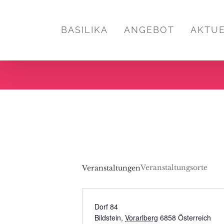
Zum
Inhalt
BASILIKA
ANGEBOT
AKTU
springen
Veranstaltungsorte
Veranstaltungen
Dorf 84
Bildstein
,
Vorarlberg
6858
Österreich