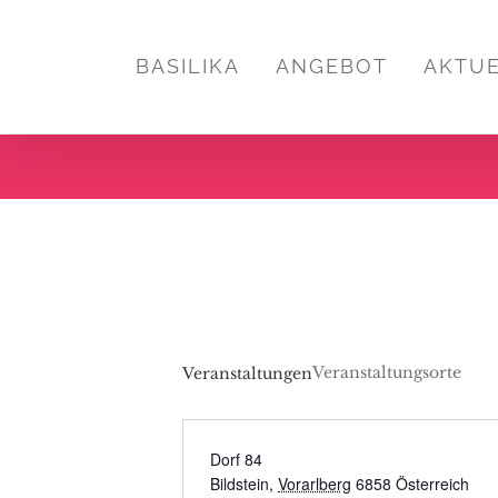
Zum
Inhalt
BASILIKA
ANGEBOT
AKTU
springen
Veranstaltungsorte
Veranstaltungen
Dorf 84
Bildstein
,
Vorarlberg
6858
Österreich