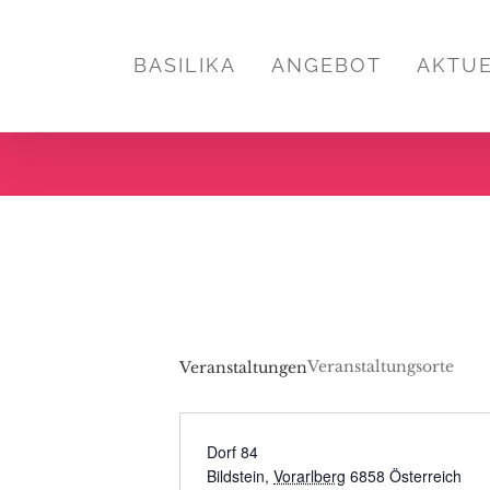
Zum
Inhalt
BASILIKA
ANGEBOT
AKTU
springen
Veranstaltungsorte
Veranstaltungen
Dorf 84
Bildstein
,
Vorarlberg
6858
Österreich