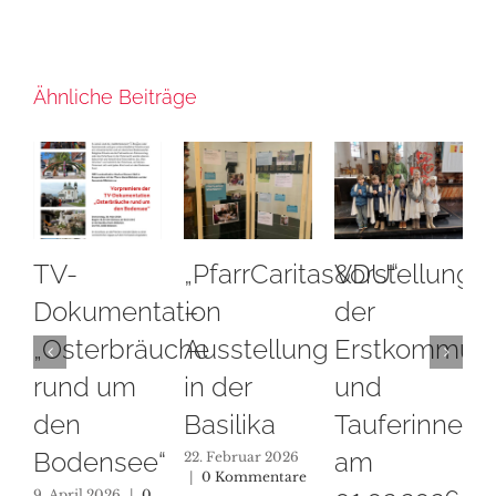
Ähnliche Beiträge
TV-
„PfarrCaritas&DU“
Vorstellung
St
Dokumentation
–
der
u
„Osterbräuche
Ausstellung
Erstkommunio
2
rund um
in der
und
11. 
0 K
den
Basilika
Tauferinnerun
Bodensee“
am
22. Februar 2026
|
0 Kommentare
9. April 2026
|
0