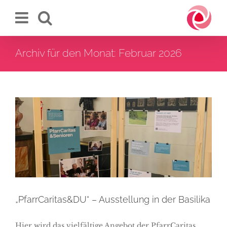
Zum
Inhalt
springen
Archiv für den Monat:
Februar 2026
„PfarrCaritas&DU“ –
Ausstellung in der Basilika
„PfarrCaritas&DU“ – Ausstellung in der Basilika
Hier wird das vielfältige Angebot der PfarrCaritas