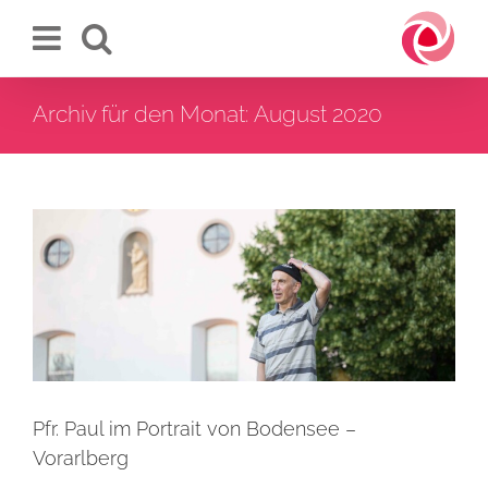
Zum
Inhalt
springen
Archiv für den Monat:
August 2020
Pfr. Paul im Portrait von
Bodensee – Vorarlberg
Pfr. Paul im Portrait von Bodensee –
Vorarlberg