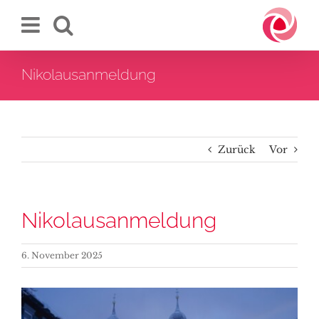
Zum
Inhalt
springen
Nikolausanmeldung
Zurück
Vor
Nikolausanmeldung
6. November 2025
Zeige
grösseres