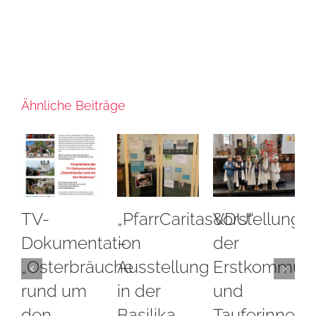
Ähnliche Beiträge
-
„PfarrCaritas&DU“
Vorstellung
Stern
kumentation
–
der
unter
sterbräuche
Ausstellung
Erstkommunionki
2026
nd um
in der
und
11. Januar 
0 Kommen
en
Basilika
Tauferinnerung