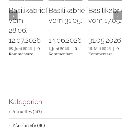
Basilikabrief
Basilikabrief
Basilikabrief
vom
vom 31.05.
vom 17.05.
28.06. –
–
–
12.07.2026
14.06.2026
31.05.2026
28. Juni 2026
|
0
1. Juni 2026
|
0
16. Mai 2026
|
0
3
Kommentare
Kommentare
Kommentare
K
Kategorien
Aktuelles (157)
Pfarrbriefe (86)