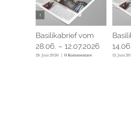
ef vom
Basilikabrief vom
Basil
.07.2026
14.06. – 28.06.2026
31.05
mmentare
12. Juni 2026
|
0 Kommentare
1. Juni 20