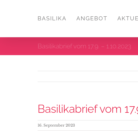
Zum
Inhalt
BASILIKA
ANGEBOT
AKTU
springen
Basilikabrief vom 17.9. – 1.10.2023
Basilikabrief vom 17.
16. September 2023