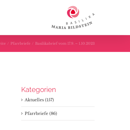
eite
/
Pfarrbriefe
/
Basilikabrief vom 17.9. – 1.10.2023
Kategorien
Aktuelles (157)
Pfarrbriefe (86)