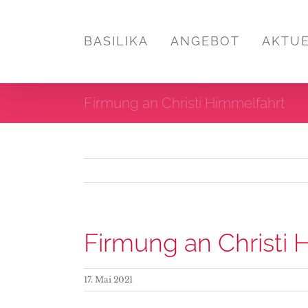
Zum
Inhalt
BASILIKA
ANGEBOT
AKTU
springen
Firmung an Christi Himmelfahrt
Firmung an Christi 
17. Mai 2021