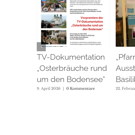
„PfarrCaritas&DU“ –
Vorst
Ausstellung in der
Erst
Basilika
und T
am 0
22. Februar 2026
|
0 Kommentare
15. Februa