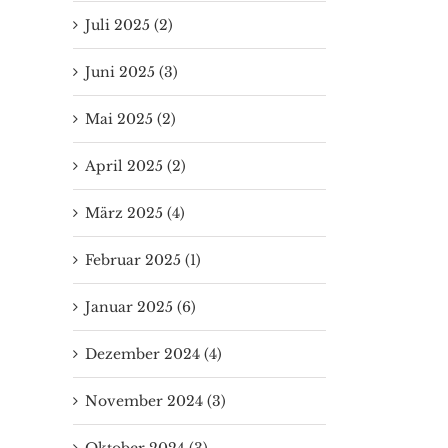
Juli 2025 (2)
Juni 2025 (3)
Mai 2025 (2)
April 2025 (2)
Erstkommunion
TV-Dokumenta
März 2025 (4)
vom 19.04.2026
„Osterbräuche
um den Boden
26. April 2026
|
0 Kommentare
Februar 2025 (1)
9. April 2026
|
0 Komment
Januar 2025 (6)
Dezember 2024 (4)
November 2024 (3)
Oktober 2024 (3)