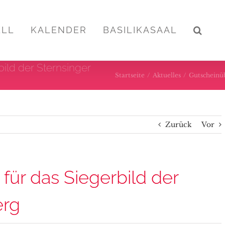
ELL
KALENDER
BASILIKASAAL
ild der Sternsinger
Startseite
/
Aktuelles
/
Gutscheinüb
Zurück
Vor
ür das Siegerbild der
erg