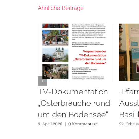
Ähnliche Beiträge
„PfarrCaritas&DU“ –
Vorst
Ausstellung in der
Erst
Basilika
und T
am 0
22. Februar 2026
|
0 Kommentare
15. Februa