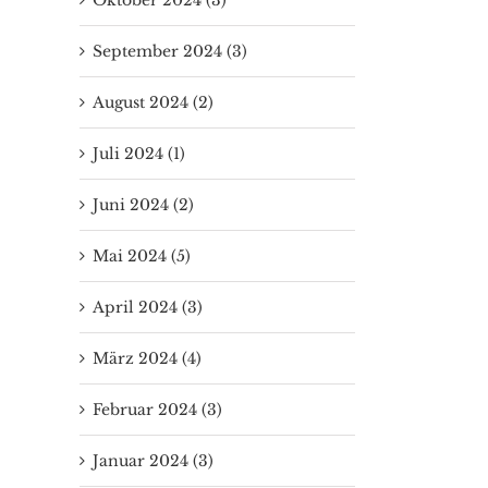
September 2024 (3)
August 2024 (2)
Juli 2024 (1)
Juni 2024 (2)
Mai 2024 (5)
April 2024 (3)
Erstkommunion
TV-Dokumenta
vom 19.04.2026
„Osterbräuche
März 2024 (4)
um den Boden
26. April 2026
|
0 Kommentare
Februar 2024 (3)
9. April 2026
|
0 Komment
Januar 2024 (3)