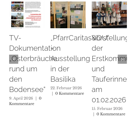
TV-
„PfarrCaritas&DU“
Vorstellung
Ste
Dokumentation
–
der
unt
„Osterbräuche
Ausstellung
Erstkommunion
202
rund um
in der
und
11. Ja
0 Kom
den
Basilika
Tauferinnerung
Bodensee“
am
22. Februar 2026
|
0 Kommentare
01.02.2026
9. April 2026
|
0
Kommentare
15. Februar 2026
|
0 Kommentare