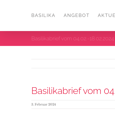
Zum
Inhalt
BASILIKA
ANGEBOT
AKTU
springen
Basilikabrief vom 04.02.-18.02.2024
Basilikabrief vom 04
3. Februar 2024