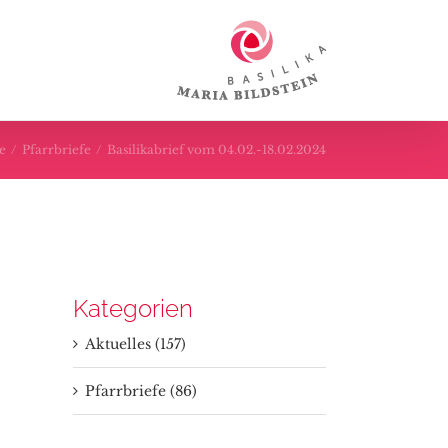
te
/
Pfarrbriefe
/
Basilikabrief vom 04.02.-18.02.2024
Kategorien
Aktuelles (157)
Pfarrbriefe (86)