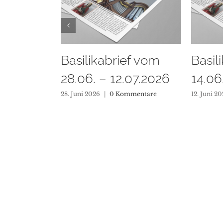
ief vom
Basilikabrief vom
Basi
2.07.2026
14.06. – 28.06.2026
31.0
ommentare
12. Juni 2026
|
0 Kommentare
1. Juni 