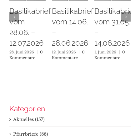
Basilikabrief
Basilikabrief
Basilikabrief
Ba
vom
vom 14.06.
vom 31.05.
vo
28.06. –
–
–
–
12.07.2026
28.06.2026
14.06.2026
31
28. Juni 2026
|
0
12. Juni 2026
|
0
1. Juni 2026
|
0
16.
Kommentare
Kommentare
Kommentare
Ko
Kategorien
Aktuelles (157)
Pfarrbriefe (86)