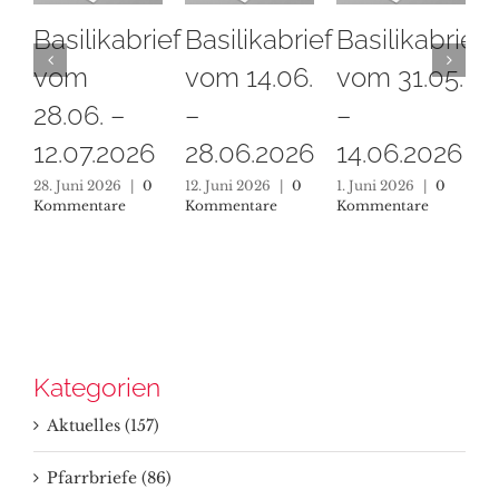
Basilikabrief
Basilikabrief
Basilikabrief
B
vom
vom 14.06.
vom 31.05.
v
28.06. –
–
–
12.07.2026
28.06.2026
14.06.2026
3
28. Juni 2026
|
0
12. Juni 2026
|
0
1. Juni 2026
|
0
1
Kommentare
Kommentare
Kommentare
K
Kategorien
Aktuelles (157)
Pfarrbriefe (86)