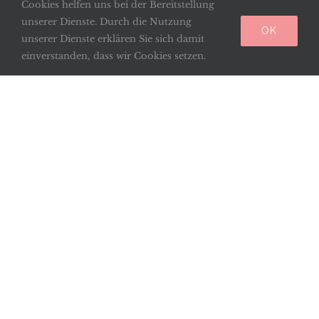
Cookies helfen uns bei der Bereitstellung
unserer Dienste. Durch die Nutzung
OK
unserer Dienste erklären Sie sich damit
einverstanden, dass wir Cookies setzen.
Radiomesse Radio Horeb
Am 6. Juni wurde in den ganzen deutschsprachigen
Raum die Hl. Messe aus der Basilika übertragen. Über
200 000 Hörer waren an ihren Radiogeräten mit
dabei.
14. Juni 2019
Weiterlesen